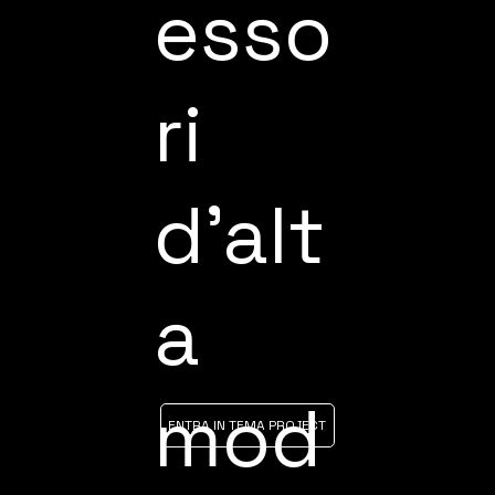
esso
ri
d'alt
a
mod
ENTRA IN TEMA PROJECT