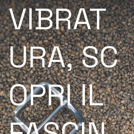
VIBRAT
URA, SC
OPRI IL
FASCIN