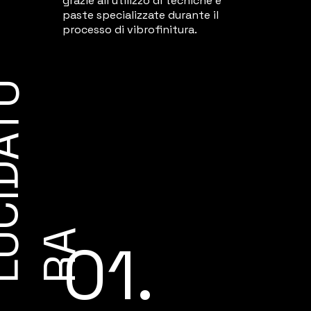
grazie all'utilizzo di tecniche e
paste specializzate durante il
processo di vibrofinitura.
L
U
C
I
D
A
T
U
R
A
01.